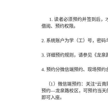
1.
读者必须预约并签到后，
借阅、预约权限。
2.
系统
账户为学（
工
）号，密码
3.
详细预约规则，请参见《龙泉
4.
预约分微信
端
预约
、
现场预约
（
1
）微信
端
预约
：关注
“
云南
预约
—
龙泉路校区
，可预约
当天
即可入座
。