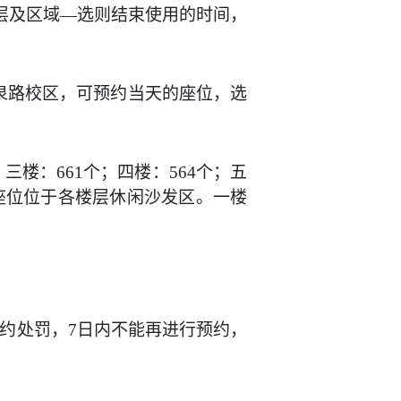
层及区域
—
选
则
结束
使用的
时间，
泉路校区
，可预约
当天的
座位，选
；三楼：
661
个；四楼：
564
个；五
座位位于各楼层休闲沙发区。一楼
约处罚，
7
日内不能再进行预约，