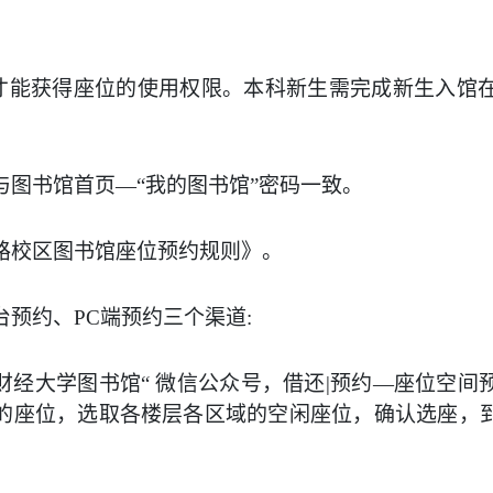
才能获得座位的使用权限。本科新生需完成新生入馆
与
图书馆首页
—
“
我的图书馆
”
密码一致。
路校区图书馆座位预约规则》。
台预约、PC端预约三
个渠道
:
财经大学图书馆
“
微信公众号，
借还|预约
—
座位空间
的
座位，选取
各楼层各区域的
空闲座位，确认选座，