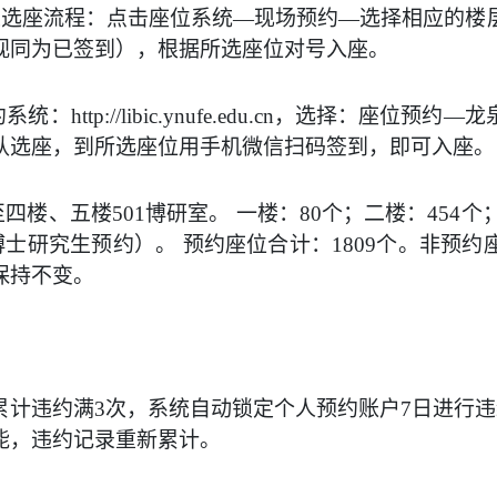
上选座流程：点击座位系统
—
现场预约
—
选择相应的楼
视同为已签到
），根据所选座位对号入座。
约
系统：http://libic.ynufe.edu.cn
，
选择：座位预约
—
龙
认选座，
到
所选座位
用手机微信扫码签到，即可入座
。
至四楼、五楼
501
博研室。 一楼：
80
个；二楼：
454
个
博士研究生预约）。 预约座位合计：
1809
个。非预约
保持不变。
累计违约满3次，系统自动锁定个人预约账户
7
日进行违
能
，
违约记录重新累计
。