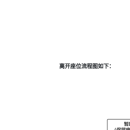
离
开座位
流程图如下：