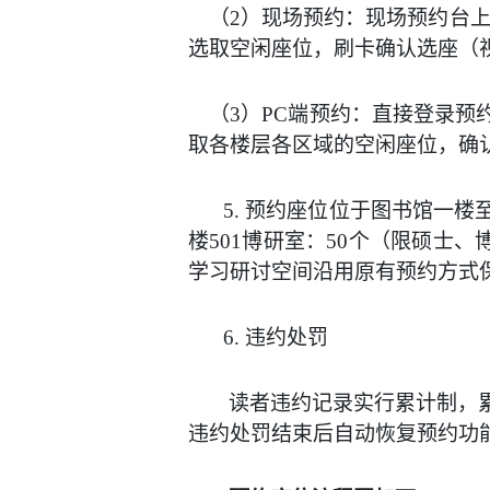
（
2
）现场
预约
：现场预约台
选取空闲座位，刷卡确认选座（
（
3
）PC端
预约
：直接登录预
取
各楼层各区域的
空闲座位，确
5.
预约座位位于图书馆一楼
楼
501
博研室：
50
个（限硕士、
学习研讨空间沿用原有预约方式
6.
违约处罚
读者违约记录实行累计制，
违约处罚结束后自动恢复预约功